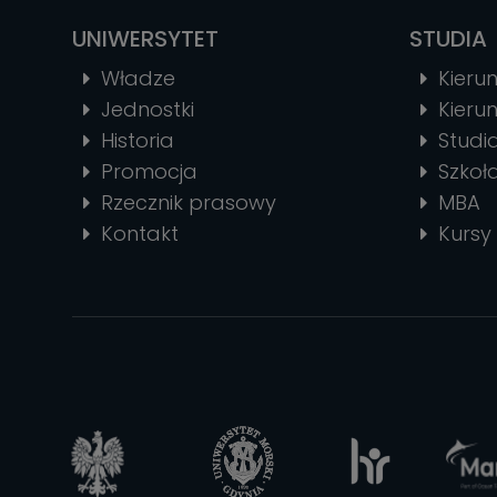
UNIWERSYTET
STUDIA
Władze
Kierun
Jednostki
Kierun
Historia
Stud
Promocja
Szkoł
Rzecznik prasowy
MBA
Kontakt
Kursy 