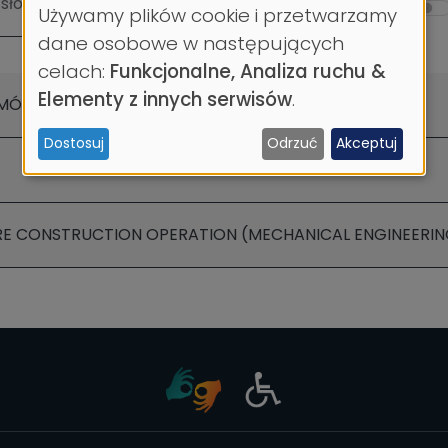
Używamy plików cookie i przetwarzamy
Wykorzystanie
dane osobowe w następujących
celach:
Funkcjonalne, Analiza ruchu &
danych
Elementy z innych serwisów
.
EMÓW TECHNICZNYCH
osobowych
Dostosuj
Odrzuć
Akceptuj
i
ciasteczek
RE CONSTRUCTION OPERATION (MECHANICAL ENGINEERIN