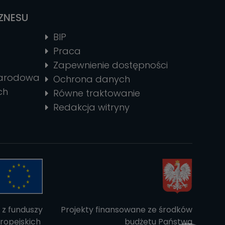
IZNESU
BIP
Praca
Zapewnienie dostępności
narodowa
Ochrona danych
ch
Równe traktowanie
Redakcja witryny
 z funduszy
Projekty finansowane ze środków
ropejskich
budżetu Państwa