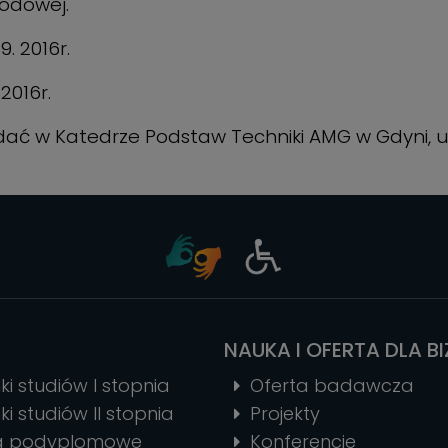
wodowej.
. 2016r.
2016r.
 w Katedrze Podstaw Techniki AMG w Gdyni, ul. M
NAUKA I OFERTA DLA B
ki studiów I stopnia
Oferta badawcza
ki studiów II stopnia
Projekty
ia podyplomowe
Konferencje