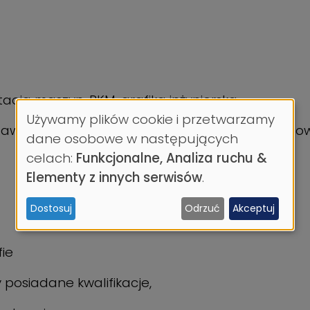
cja maszyn, PKM, grafika inżynierska
Używamy plików cookie i przetwarzamy
awodowego magistra inżyniera z zakresu budowy
Wykorzystanie
dane osobowe w następujących
celach:
Funkcjonalne, Analiza ruchu &
danych
Elementy z innych serwisów
.
osobowych
Dostosuj
Odrzuć
Akceptuj
i
ciasteczek
ie
posiadane kwalifikacje,