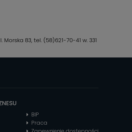
orska 83, tel. (58)621-70-41 w. 331
IZNESU
BIP
Praca
Zapewnienie dostępności