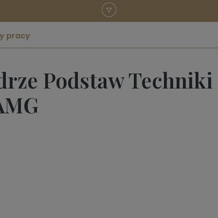
y pracy
drze Podstaw Techniki
 AMG