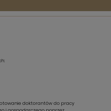
ch:
zygotowanie doktorantów do pracy
ego i gospodarczego poprzez