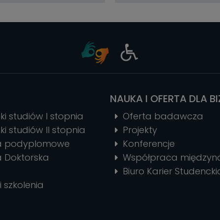
NAUKA I OFERTA DLA B
ki studiów I stopnia
Oferta badawcza
ki studiów II stopnia
Projekty
ia podyplomowe
Konferencje
a Doktorska
Współpraca między
Biuro Karier Studencki
i szkolenia