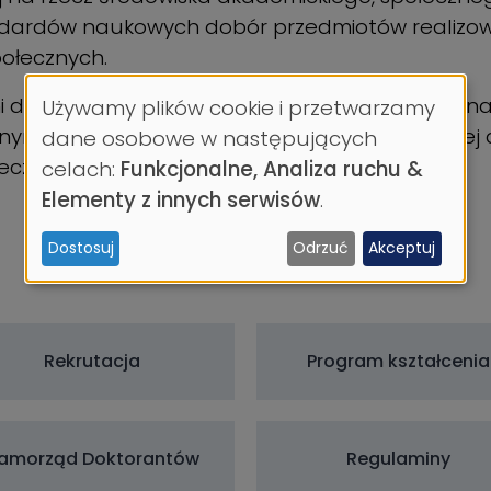
ndardów naukowych dobór przedmiotów realizow
ołecznych.
do planowania i realizowania własnej kariery n
Używamy plików cookie i przetwarzamy
Wykorzystanie
ym naukowcom jako autorytetom w wybranej dy
dane osobowe w następujących
łeczne nauczycielom akademickim.
celach:
Funkcjonalne, Analiza ruchu &
danych
Elementy z innych serwisów
.
osobowych
Dostosuj
Odrzuć
Akceptuj
i
ciasteczek
Rekrutacja
Program kształcenia
amorząd Doktorantów
Regulaminy