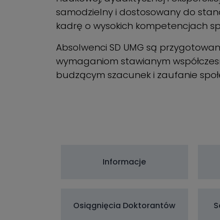
samodzielny i dostosowany do sta
kadrę o wysokich kompetencjach sp
Absolwenci SD UMG są przygotowani 
wymaganiom stawianym współczesn
budzącym szacunek i zaufanie spo
Informacje
Osiągnięcia Doktorantów
S