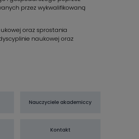
anych przez wykwalifikowaną
aukowej oraz sprostania
scyplinie naukowej oraz
Nauczyciele akademiccy
Kontakt