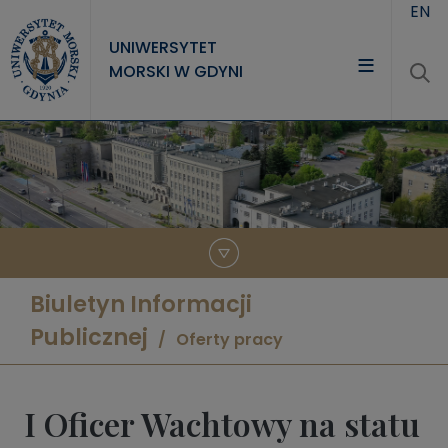
Przejdź do treści
EN
UNIWERSYTET
MORSKI W GDYNI
UNIWERSYTET
STUDIA
NAUKA
WSPÓŁPRACA
KONTAKT
Biuletyn Informacji
Publicznej
Oferty pracy
I Oficer Wachtowy na statu