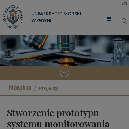
Przejdź do treści
EN
UNIWERSYTET MORSKI
W GDYNI
UNIWERSYTET
STUDIA
NAUKA
WSPÓŁPRACA
KONTAKT
Nauka
Projekty
Stworzenie prototypu
systemu monitorowania