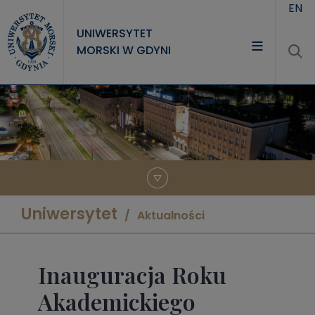
Przejdź do treści
EN
UNIWERSYTET
MORSKI W GDYNI
UNIWERSYTET
STUDIA
NAUKA
WSPÓŁPRACA
KONTAKT
Uniwersytet
Aktualności
Inauguracja Roku
Akademickiego