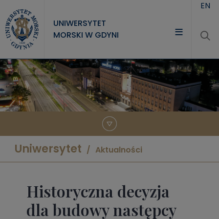
Przejdź do treści
EN
UNIWERSYTET
MORSKI W GDYNI
UNIWERSYTET
STUDIA
NAUKA
WSPÓŁPRACA
KONTAKT
Uniwersytet
Aktualności
Historyczna decyzja
dla budowy następcy