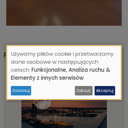
Przeczytaj również
Używamy plików cookie i przetwarzamy
Wykorzystanie
dane osobowe w następujących
danych
celach:
Funkcjonalne, Analiza ruchu &
osobowych
Elementy z innych serwisów
.
i
Dostosuj
Odrzuć
Akceptuj
ciasteczek