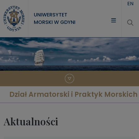
Przejdź do treści
EN
UNIWERSYTET
MORSKI W GDYNI
UNIWERSYTET
STUDIA
NAUKA
WSPÓŁPRACA
KONTAKT
Dział Armatorski i Praktyk Morskich
Aktualności