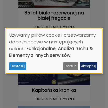
85 lat biało-czerwonej na
białej fregacie
16.07.2015
| 2 MIN. CZYTANIA
Używamy plików cookie i przetwarzamy
Wykorzystanie
dane osobowe w następujących
danych
celach:
Funkcjonalne, Analiza ruchu &
osobowych
Elementy z innych serwisów
.
i
Dostosuj
Odrzuć
Akceptuj
ciasteczek
Kapitańska kronika
13.07.2015
| 2 MIN. CZYTANIA