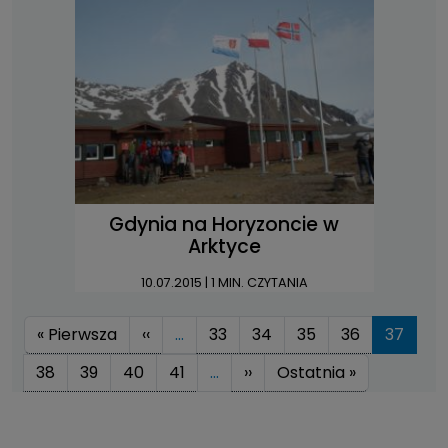
Gdynia na Horyzoncie w
Arktyce
10.07.2015
| 1 MIN. CZYTANIA
Stronicowanie
Pierwsza strona
Poprzednia strona
« Pierwsza
‹‹
…
33
34
35
36
37
Następna strona
Ostatnia st
38
39
40
41
…
››
Ostatnia »