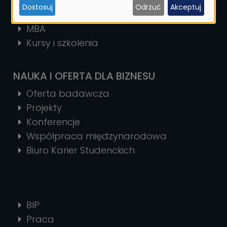
Studia podyplomowe
Dostosuj
Odrzuć
Akceptuj
ciasteczek
Szkoła Doktorska
MBA
Kursy i szkolenia
NAUKA I OFERTA DLA BIZNESU
Oferta badawcza
Projekty
Konferencje
Współpraca międzynarodowa
Biuro Karier Studenckich
BIP
Praca