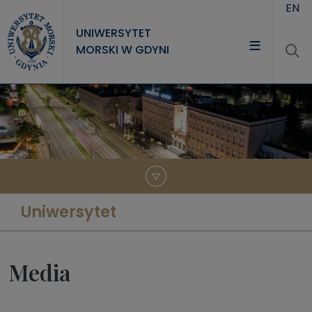
Przejdź do treści
EN
UNIWERSYTET
MORSKI W GDYNI
UNIWERSYTET
STUDIA
NAUKA
WSPÓŁPRACA
KONTAKT
Uniwersytet
Media