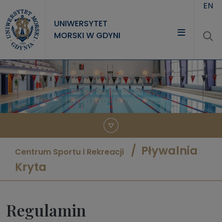
Przejdź do treści
EN
UNIWERSYTET
MORSKI W GDYNI
UNIWERSYTET
STUDIA
NAUKA
WSPÓŁPRACA
KONTAKT
Pływalnia
Centrum Sportu i Rekreacji
Kryta
Regulamin