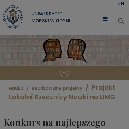
Przejdź do treści
EN
UNIWERSYTET
MORSKI W GDYNI
UNIWERSYTET
STUDIA
NAUKA
WSPÓŁPRACA
KONTAKT
Projekt
Nauka
Realizowane projekty
Lokalni Rzecznicy Nauki na UMG
Konkurs na najlepszego