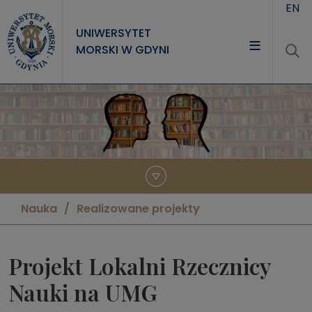
Przejdź do treści
EN
UNIWERSYTET
MORSKI W GDYNI
UNIWERSYTET
STUDIA
NAUKA
WSPÓŁPRACA
KONTAKT
Nauka
Realizowane projekty
Projekt Lokalni Rzecznicy
Nauki na UMG