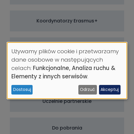
Koordynatorzy Erasmus+
Wyjazdy krótkoterminowe
Używamy plików cookie i przetwarzamy
Wykorzystanie
dane osobowe w następujących
danych
celach:
Funkcjonalne, Analiza ruchu &
osobowych
FAQ
Elementy z innych serwisów
.
i
Dostosuj
Odrzuć
Akceptuj
ciasteczek
Uczelnie partnerskie
Do pobrania