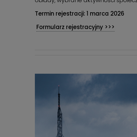
obiady, wybrane aktywności społeczn
Termin rejestracji: 1 marca 2026
Formularz rejestracyjny >>>