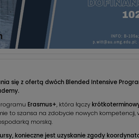
a się z ofertą dwóch Blended Intensive Progr
cademy.
 programu
Erasmus+
, która łączy
krótkoterminowy
amie to szansa na zdobycie nowych kompetencji
ospodarką morską.
kursy, konieczne jest uzyskanie zgody koordyna