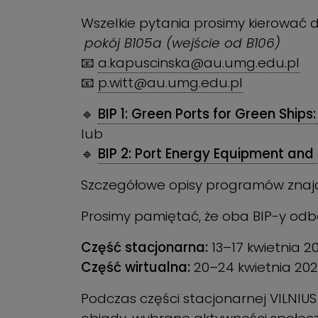
Wszelkie pytania prosimy kierować 
pokój B105a (wejście od B106)
📧
a.kapuscinska@au.umg.edu.pl
📧
p.witt@au.umg.edu.pl
🔹
BIP 1: Green Ports for Green Ships
lub
🔹
BIP 2: Port Energy Equipment an
Szczegółowe opisy programów znajdu
Prosimy pamiętać, że oba BIP-y odb
Część stacjonarna:
13–17 kwietnia 2
Część wirtualna:
20–24 kwietnia 20
Podczas części stacjonarnej VILNI