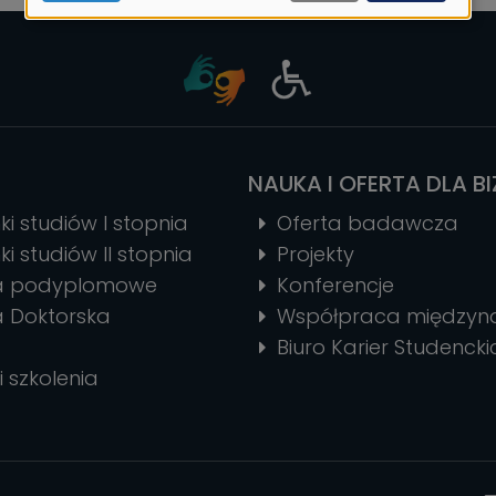
ciasteczek
NAUKA I OFERTA DLA B
ki studiów I stopnia
Oferta badawcza
ki studiów II stopnia
Projekty
ia podyplomowe
Konferencje
a Doktorska
Współpraca między
Biuro Karier Studencki
i szkolenia