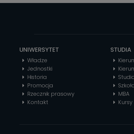
UNIWERSYTET
STUDIA
Władze
Kierun
Jednostki
Kierun
Historia
Stud
Promocja
Szkoł
Rzecznik prasowy
MBA
Kontakt
Kursy 