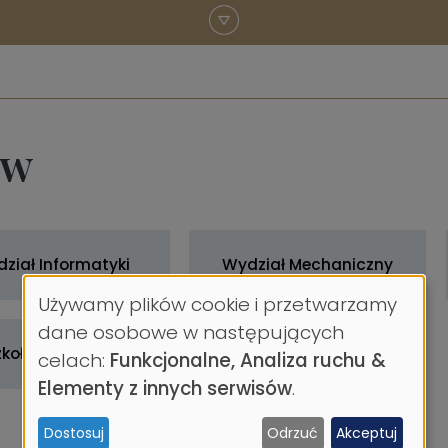
ów
ział Informatyki
Wydział Mechaniczny
Używamy plików cookie i przetwarzamy
Wykorzystanie
dane osobowe w następujących
zkoła doktorska
celach:
Funkcjonalne, Analiza ruchu &
danych
Elementy z innych serwisów
.
osobowych
Dostosuj
Odrzuć
Akceptuj
i