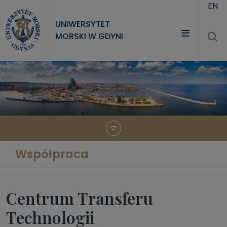
Przejdź do treści
EN
UNIWERSYTET
MORSKI W GDYNI
UNIWERSYTET
STUDIA
NAUKA
WSPÓŁPRACA
KONTAKT
Współpraca
Centrum Transferu
Technologii