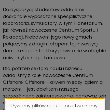
Do dyspozycji studentów oddajemy
doskonale wyposażone specjalistyczne
laboratoria, symulatory, w tym Planetarium,
jak również nowoczesne Centrum Sportu i
Rekreacji. Niebawem jego nowy gmach
połączymy z drugim etapem tej inwestycji –
domem studenta, który powstanie w obrębie
uniwersyteckiego kampusu.
Dla potrzeb sektora nauki i biznesu
oddaliśmy z kolei nowoczesne Centrum
Offshore. Offshore – akwen między lądem a
morzem – jest obiektem naszego
szczególnego zainteresowania, ponieważ ten
dynamicznie rozwijający się obszar
Używamy plików cookie i przetwarzamy
gospodarki morskiej pilnie potrzebuje