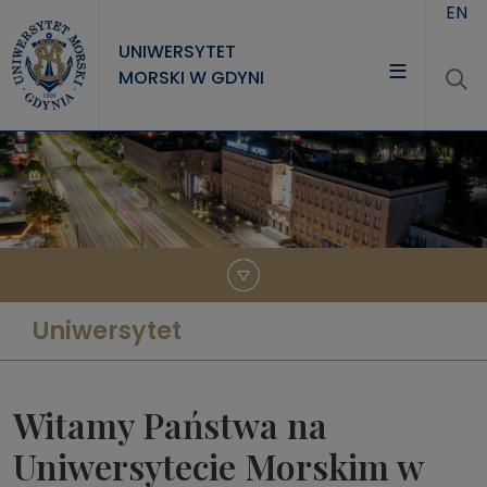
Przejdź do treści
EN
UNIWERSYTET
MORSKI W GDYNI
UNIWERSYTET
STUDIA
NAUKA
WSPÓŁPRACA
KONTAKT
Uniwersytet
Witamy Państwa na
Uniwersytecie Morskim w