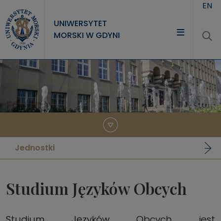
Przejdź do treści
EN
UNIWERSYTET
MORSKI W GDYNI
UNIWERSYTET
STUDIA
NAUKA
WSPÓŁPRACA
KONTAKT
Jednostki
Studium Języków Obcych
Studium Języków Obcych jest