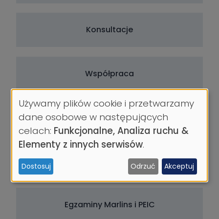
Konsultacje
Współpraca
Używamy plików cookie i przetwarzamy
Wykorzystanie
dane osobowe w następujących
Podręczniki
danych
celach:
Funkcjonalne, Analiza ruchu &
osobowych
Elementy z innych serwisów
.
i
Dydaktyka
Dostosuj
Odrzuć
Akceptuj
ciasteczek
Egzaminy Marlins i PEIC