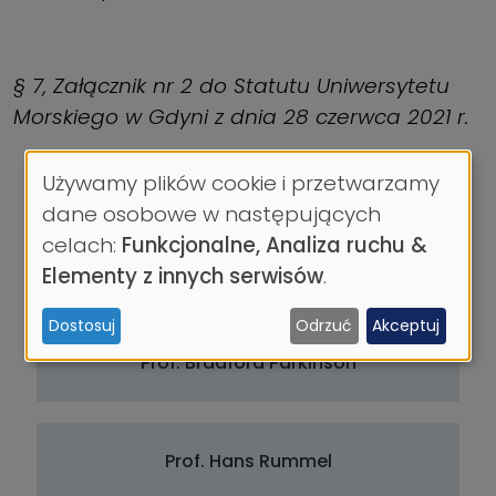
§ 7, Załącznik nr 2 do Statutu Uniwersytetu
Morskiego w Gdyni z dnia 28 czerwca 2021 r.
Używamy plików cookie i przetwarzamy
Wykorzystanie
dane osobowe w następujących
danych
celach:
Funkcjonalne, Analiza ruchu &
Dr Yohei Sasakawa
osobowych
Elementy z innych serwisów
.
i
Dostosuj
Odrzuć
Akceptuj
ciasteczek
Prof. Bradford Parkinson
Prof. Hans Rummel