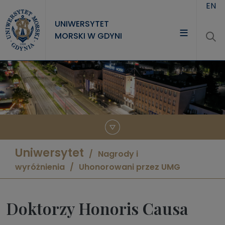
Przejdź do treści
EN
UNIWERSYTET
MORSKI W GDYNI
UNIWERSYTET
STUDIA
NAUKA
WSPÓŁPRACA
KONTAKT
Uniwersytet
Nagrody i
wyróżnienia
Uhonorowani przez UMG
Doktorzy Honoris Causa