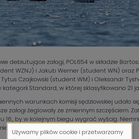
ie debiutujące załogi, POL654 w składzie Bartos
dent WZNJ) i Jakub Werner (student WN) oraz PO
, Tytus Czajkowski (student WM) i Oleksandr Tys
 kategorii Standard, w której sklasyfikowano 21 
iennych warunkach komisji sędziowskiej udało si
sze załogi żeglowały ze zmiennym szczęściem. Z
cu 16., by w kolejnym biegu wygrać wyścig. Niemni
iejscu 13. (POL-654) oraz 16. (POL-655).
Używamy plików cookie i przetwarzamy