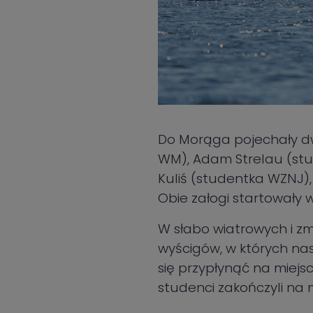
Do Morąga pojechały dw
WM), Adam Strelau (stu
Kuliś (studentka WZNJ)
Obie załogi startowały w
W słabo wiatrowych i zm
wyścigów, w których na
się przypłynąć na miejs
studenci zakończyli na m