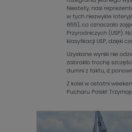
Niestety, nasi reprezent
w tych niezwykle loteryj
655), co oznaczało zajęc
Przyrodniczych (USP). N
klasyfikacji USP, dzięk
Uzyskane wyniki nie odz
zabrakło trochę szczęśc
dumni z faktu, iż ponow
Z kolei w ostatni weeke
Pucharu Polski! Trzymajci