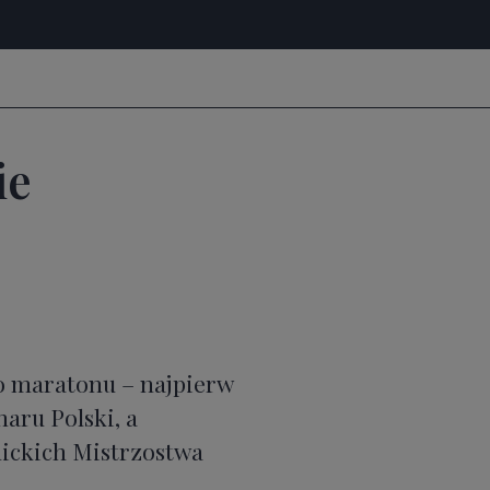
ie
o maratonu – najpierw
aru Polski, a
mickich Mistrzostwa