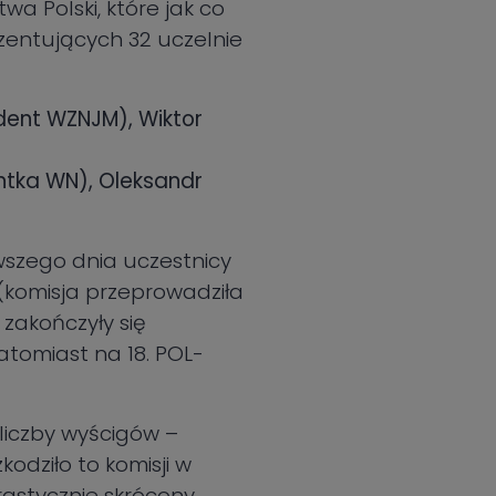
a Polski, które jak co
zentujących 32 uczelnie
dent WZNJM), Wiktor
ntka WN), Oleksandr
rwszego dnia uczestnicy
 (komisja przeprowadziła
 zakończyły się
atomiast na 18. POL-
liczby wyścigów –
zkodziło to komisji w
rastycznie skrócony.