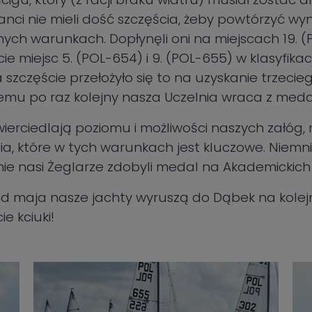
anci nie mieli dość szczęścia, żeby powtórzyć wy
nych warunkach. Dopłynęli oni na miejscach 19. (
ie miejsc 5. (POL-654) i 9. (POL-655) w klasyfikac
a szczęście przełożyło się to na uzyskanie trzeci
i czemu po raz kolejny nasza Uczelnia wraca z med
wierciedlają poziomu i możliwości naszych załóg,
ia, które w tych warunkach jest kluczowe. Niemn
nie nasi Żeglarze zdobyli medal na Akademickich 
nd maja nasze jachty wyruszą do Dąbek na kolej
e kciuki!