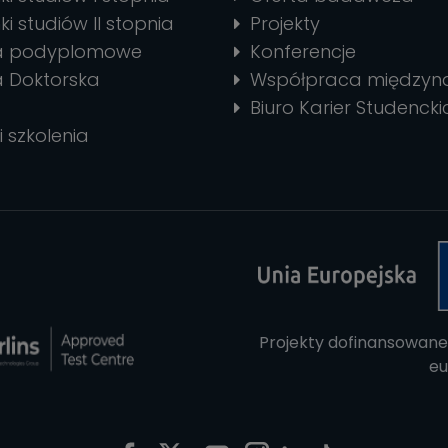
ki studiów II stopnia
Projekty
ia podyplomowe
Konferencje
a Doktorska
Współpraca między
Biuro Karier Studencki
i szkolenia
Projekty dofinansowane
eu