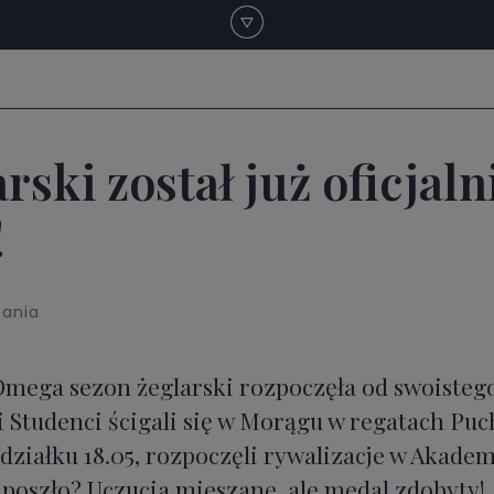
rski został już oficjaln
!
tania
 Omega sezon żeglarski rozpoczęła od swoisteg
i Studenci ścigali się w Morągu w regatach Puch
edziałku 18.05, rozpoczęli rywalizacje w Akade
k poszło? Uczucia mieszane, ale medal zdobyty!