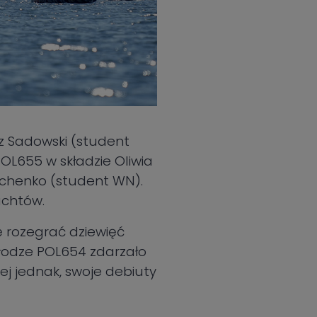
z Sadowski (student
L655 w składzie Oliwia
hchenko (student WN).
jachtów.
ę rozegrać dziewięć
ałodze POL654 zdarzało
ej jednak, swoje debiuty