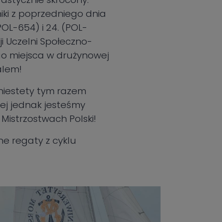
niki z poprzedniego dnia
POL-654) i 24. (POL-
ji Uczelni Społeczno-
ego miejsca w drużynowej
alem!
 niestety tym razem
iej jednak jesteśmy
Mistrzostwach Polski!
ne regaty z cyklu