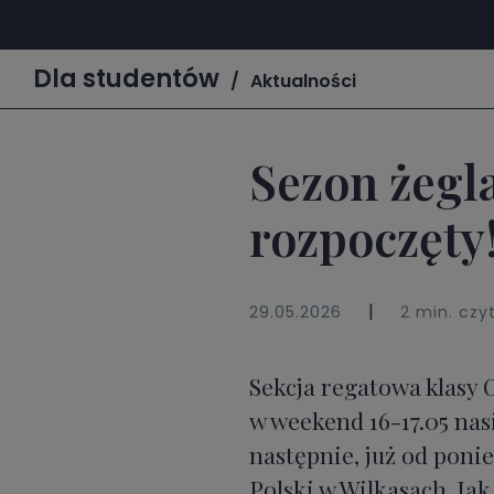
Dla studentów
Aktualności
Sezon żegla
rozpoczęty
|
29.05.2026
2 min. czy
Sekcja regatowa klasy
w weekend 16-17.05 nas
następnie, już od poni
Polski w Wilkasach. Ja