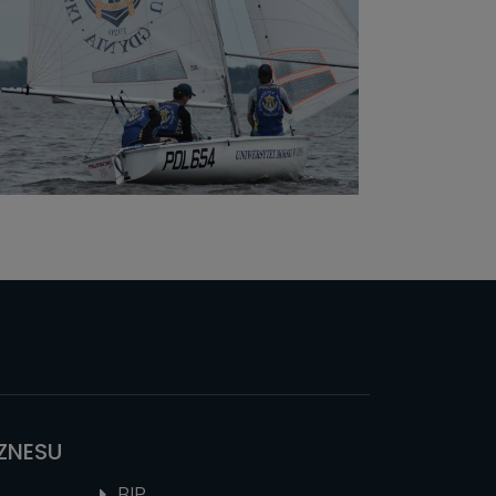
IZNESU
BIP