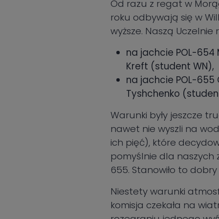
Od razu z regat w Morąg
roku odbywają się w Wil
wyższe. Naszą Uczelnie 
na jachcie POL-654 
Kreft (student WN),
na jachcie POL-655 
Tyshchenko (student
Warunki były jeszcze tru
nawet nie wyszli na wod
ich pięć), które decydow
pomyślnie dla naszych z
655. Stanowiło to dobry
Niestety warunki atmosf
komisja czekała na wiatr,
rozegraniu jednego wyści