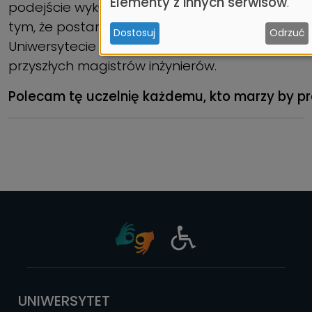
Elementy z innych serwisów
.
podejście wykładowców zadecydowało o
i
tym, że postanowiłam pozostać na
Dostosuj
Odrzuć
ciasteczek
Uniwersytecie Morskim w Gdyni i kształcić
przyszłych magistrów inżynierów.
Polecam tę uczelnię każdemu, kto marzy by pr
UNIWERSYTET