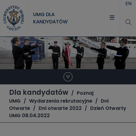
Przejdź do treści
EN
UMG DLA
KANDYDATÓW
Dla kandydatów
Poznaj
UMG
Wydarzenia rekrutacyjne
Dni
Otwarte
Dni otwarte 2022
Dzień Otwarty
UMG 08.04.2022