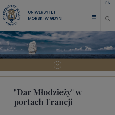
Przejdź do treści
EN
UNIWERSYTET
MORSKI W GDYNI
UNIWERSYTET
STUDIA
NAUKA
WSPÓŁPRACA
KONTAKT
"Dar Młodzieży" w
portach Francji