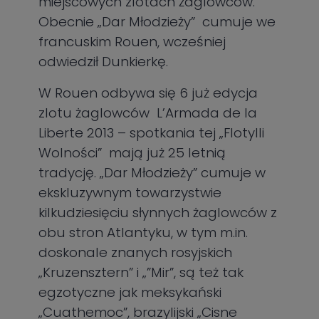
miejscowych zlotach żaglowców.
Obecnie „Dar Młodzieży” cumuje we
francuskim Rouen, wcześniej
odwiedził Dunkierkę.
W Rouen odbywa się 6 już edycja
zlotu żaglowców L’Armada de la
Liberte 2013 – spotkania tej „Flotylli
Wolności” mają już 25 letnią
tradycję. „Dar Młodzieży” cumuje w
ekskluzywnym towarzystwie
kilkudziesięciu słynnych żaglowców z
obu stron Atlantyku, w tym m.in.
doskonale znanych rosyjskich
„Kruzensztern” i „”Mir”, są też tak
egzotyczne jak meksykański
„Cuathemoc”, brazylijski „Cisne