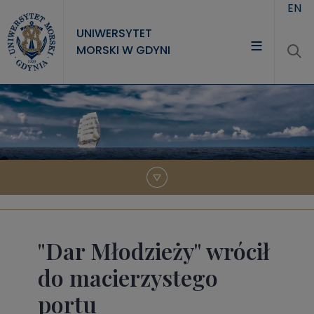
Przejdź do treści
EN
UNIWERSYTET
MORSKI W GDYNI
UNIWERSYTET
STUDIA
NAUKA
WSPÓŁPRACA
KONTAKT
"Dar Młodzieży" wrócił
do macierzystego
portu