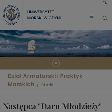
Przejdź do treści
EN
UNIWERSYTET
MORSKI W GDYNI
UNIWERSYTET
STUDIA
NAUKA
WSPÓŁPRACA
KONTAKT
Dział Armatorski i Praktyk
Morskich
Statki
Następca "Daru Młodzieży"