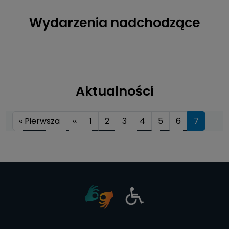
Wydarzenia nadchodzące
Aktualności
Stronicowanie
Pierwsza strona
Poprzednia strona
« Pierwsza
‹‹
1
2
3
4
5
6
7