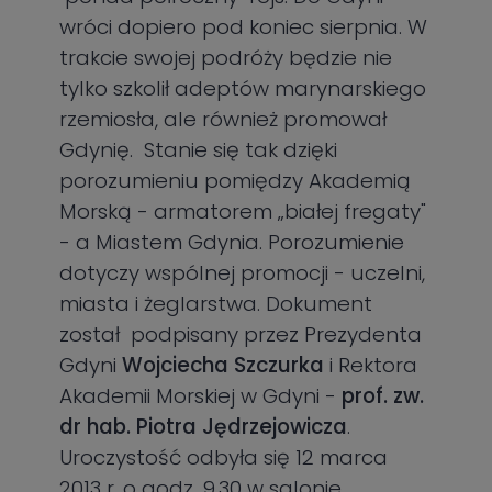
wróci dopiero pod koniec sierpnia. W
trakcie swojej podróży będzie nie
tylko szkolił adeptów marynarskiego
rzemiosła, ale również promował
Gdynię. Stanie się tak dzięki
porozumieniu pomiędzy Akademią
Morską - armatorem „białej fregaty"
- a Miastem Gdynia. Porozumienie
dotyczy wspólnej promocji - uczelni,
miasta i żeglarstwa. Dokument
został podpisany przez Prezydenta
Gdyni
Wojciecha Szczurka
i Rektora
Akademii Morskiej w Gdyni -
prof. zw.
dr hab. Piotra Jędrzejowicza
.
Uroczystość odbyła się 12 marca
2013 r. o godz. 9.30 w salonie