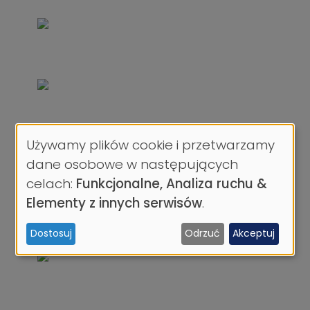
Używamy plików cookie i przetwarzamy
Wykorzystanie
dane osobowe w następujących
danych
celach:
Funkcjonalne, Analiza ruchu &
osobowych
Elementy z innych serwisów
.
i
Dostosuj
Odrzuć
Akceptuj
ciasteczek