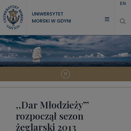
Przejdź do treści
EN
UNIWERSYTET
MORSKI W GDYNI
UNIWERSYTET
STUDIA
NAUKA
WSPÓŁPRACA
KONTAKT
,,Dar Młodzieży”’
rozpoczął sezon
żeglarski 2013