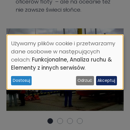
oficerów floty – ale na oceanie też
nie zawsze świeci słońce.
Używamy plików cookie i przetwarzamy
Wykorzystanie
dane osobowe w następujących
danych
celach:
Funkcjonalne, Analiza ruchu &
osobowych
Elementy z innych serwisów
.
i
Dostosuj
Odrzuć
Akceptuj
ciasteczek