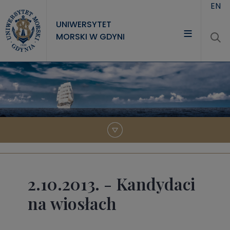
Przejdź do treści
EN
UNIWERSYTET
MORSKI W GDYNI
UNIWERSYTET
STUDIA
NAUKA
WSPÓŁPRACA
KONTAKT
2.10.2013. - Kandydaci
na wiosłach