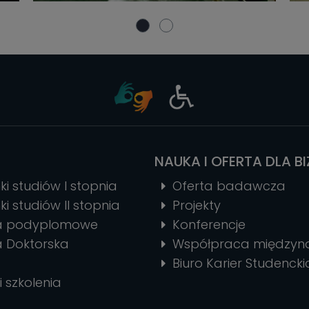
NAUKA I OFERTA DLA B
ki studiów I stopnia
Oferta badawcza
ki studiów II stopnia
Projekty
ia podyplomowe
Konferencje
a Doktorska
Współpraca między
Biuro Karier Studencki
i szkolenia