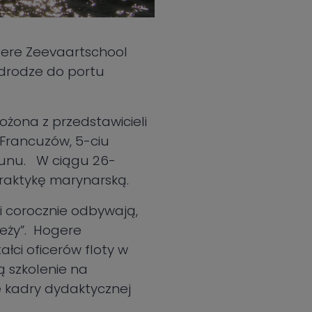
gere Zeevaartschool
 drodze do portu
żona z przedstawicieli
 Francuzów, 5-ciu
erunu. W ciągu 26-
praktykę marynarską.
i corocznie odbywają,
ieży”. Hogere
ałci oficerów floty w
ą szkolenie na
e kadry dydaktycznej