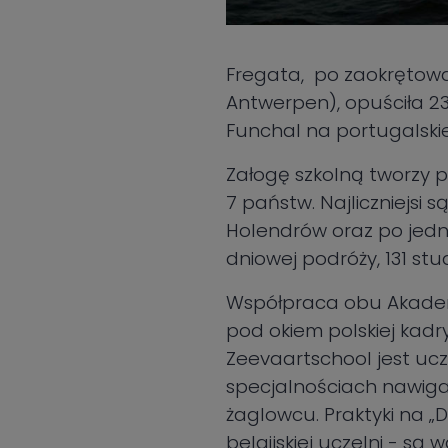
Fregata, po zaokrętowa
Antwerpen), opuściła 23
Funchal na portugalski
Załogę szkolną tworzy 
7 państw. Najliczniejsi
Holendrów oraz po jedn
dniowej podróży, 131 st
Współpraca obu Akademii
pod okiem polskiej kadr
Zeevaartschool jest ucze
specjalnościach nawigac
żaglowcu. Praktyki na „
belgijskiej uczelni - s