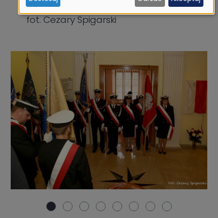
ciasteczek
fot. Cezary Spigarski