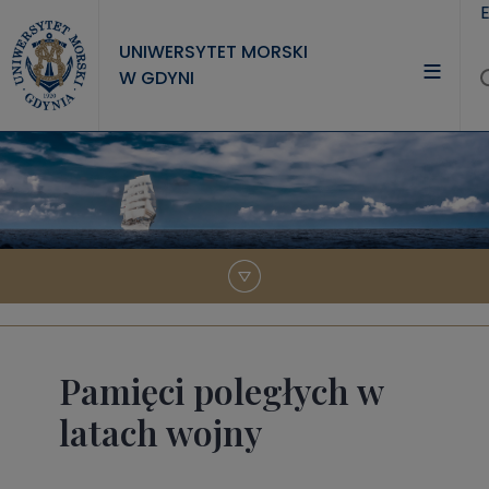
Przejdź do treści
UNIWERSYTET MORSKI
W GDYNI
UNIWERSYTET
STUDIA
NAUKA
WSPÓŁPRACA
KONTAKT
Pamięci poległych w
latach wojny