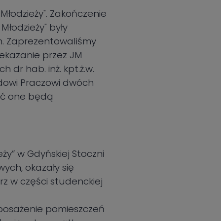
Młodzieży". Zakończenie
łodzieży" były
m. Zaprezentowaliśmy
ekazanie przez JM
 dr hab. inż. kpt.ż.w.
rdowi Praczowi dwóch
ić one będą
y” w Gdyńskiej Stoczni
ych, okazały się
 w części studenckiej
yposażenie pomieszczeń