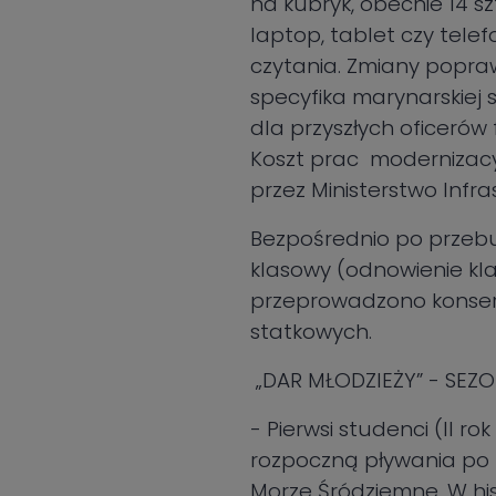
na kubryk, obecnie 14 s
laptop, tablet czy tel
czytania. Zmiany popraw
specyfika marynarskiej
dla przyszłych oficerów f
Koszt prac modernizacyj
przez Ministerstwo Infra
Bezpośrednio po przebu
klasowy (odnowienie kl
przeprowadzono konser
statkowych.
„DAR MŁODZIEŻY” - SEZ
- Pierwsi studenci (II r
rozpoczną pływania po B
Morze Śródziemne. W his