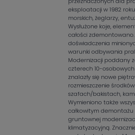
przeznaczonych dla prak
eksploatacji w 1982 roku
morskich, żeglarzy, en
Wysłużone koje, elemen
całości zdemontowano. 
doświadczenia minionyc
warunki odbywania pra
Modernizacji poddany z
czterech 10-osobowych
znalazły się nowe piętro
rozmieszczenie środków
szafach/bakistach, kami
Wymieniono także wszystk
całkowitym demontażu 
gruntownej modernizacji
klimatyzacyjną. Znaczni