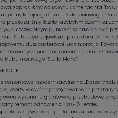
sową, zaprosiliśmy do salonu komendanta "Daru 
i plany kolejnego sezonu szkoleniowego "Daru M
e przekazaliśmy licznie przybyłym dziennikarzo
ryki, a szczególnym punktem spotkania było prz
hab. Piotra Jędrzejowicza i prorektora ds. morskich
krajowemu duszpasterzowi ludzi morza, o. Edwa
demontowanych podczas remontu "Daru". Stanow
oju klubu morskiego "Stella Maris".
EMONCIE
ace remontowo-modernizacyjne na „Darze Młodzież
órej oferty w dwóch postępowaniach przetargow
żaglowcu wykonano gruntowną przebudowę wnętrz
isany remont odnowienia klasy 5-letniej.
cji, całkowitej wymianie poddano zabudowę i w