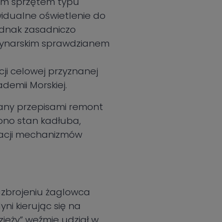
nym sprzętem typu
idualne oświetlenie do
ednak zasadniczo
arynarskim sprawdzianem
ji celowej przyznanej
demii Morskiej.
gany przepisami remont
ono stan kadłuba,
lacji mechanizmów
 uzbrojeniu żaglowca
ni kierując się na
zieży” weźmie udział w