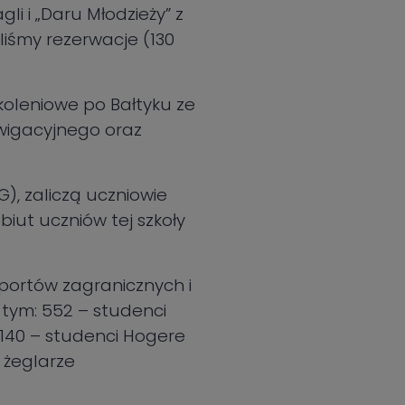
li i „Daru Młodzieży” z
yliśmy rezerwacje (130
koleniowe po Bałtyku ze
awigacyjnego oraz
), zaliczą uczniowie
biut uczniów tej szkoły
 portów zagranicznych i
w tym: 552 – studenci
; 140 – studenci Hogere
 żeglarze