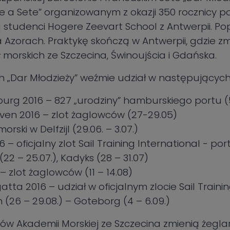
e a Sete” organizowanym z okazji 350 rocznicy p
tudenci Hogere Zeevart School z Antwerpii. Pop
Azorach. Praktykę skończą w Antwerpii, gdzie zmie
 morskich ze Szczecina, Świnoujścia i Gdańska.
h „Dar Młodzieży” weźmie udział w następującyc
g 2016 – 827 „urodziny” hamburskiego portu (5
en 2016 – zlot żaglowców (27-29.05)
orski w Delfzijl (29.06. – 3.07.)
 – oficjalny zlot Sail Training International - port
 (22 – 25.07.), Kadyks (28 – 31.07)
– zlot żaglowców (11 – 14.08)
tta 2016 – udział w oficjalnym zlocie Sail Trainin
 (26 – 29.08.) – Goteborg (4 – 6.09.)
w Akademii Morskiej ze Szczecina zmienią żegla