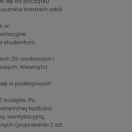
ło się od początku
 uczniów średnich szkół
e, w
oatacyjne
ne studentom
rech 20-osobowych i
bowych. Wewnątrz
 się w podkojowych
ść bulajów. Po
wnętrznej kadłuba,
ą, wentylacyjną,
znych (poprzednio 2 szt.