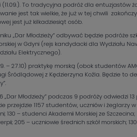
 (11.09.). To tradycyjna podróż dla entuzjastów żag
wanie jest tak wielkie, że już w tej chwili zakończ
wej jest już kilkadziesiąt osób.
rniku „Dar Młodzieży” odbywać będzie podróże sz
rskiej w Gdyni (rejs kandydacki dla Wydziału N
ziału Elektrycznego).
.09. – 27.10) praktykę morską (obok studentów AMG
gi Śródlądowej z Kędzierzyna Koźla. Będzie to de
y”.
6 „Dar Młodzieży” podczas 9 podróży odwiedzi 13
kie przejdzie 1157 studentów, uczniów i żeglarzy 
i; 130 – studenci Akademii Morskiej ze Szczecina
pii; 205 – uczniowie średnich szkół morskich; 130