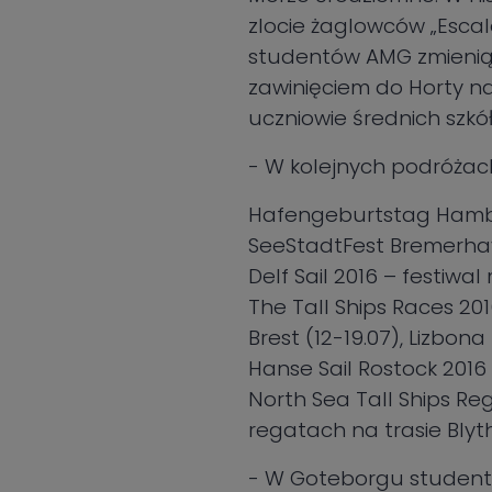
zlocie żaglowców „Escal
studentów AMG zmienią s
zawinięciem do Horty na 
uczniowie średnich szkół
- W kolejnych podróżac
Hafengeburtstag Hambur
SeeStadtFest Bremerhav
Delf Sail 2016 – festiwal m
The Tall Ships Races 2016
Brest (12-19.07), Lizbona
Hanse Sail Rostock 2016 
North Sea Tall Ships Rega
regatach na trasie Blyth
- W Goteborgu studentó