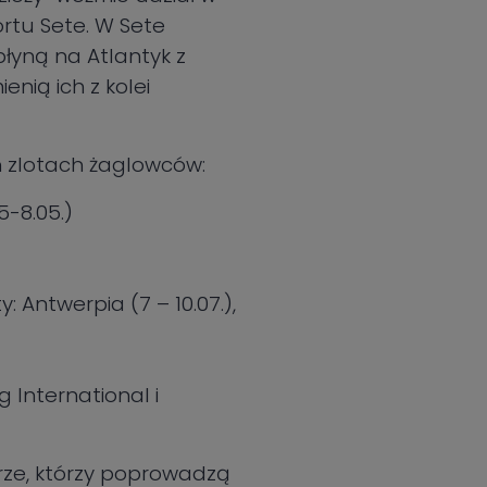
ortu Sete. W Sete
łyną na Atlantyk z
nią ich z kolei
h zlotach żaglowców:
-8.05.)
y: Antwerpia (7 – 10.07.),
g International i
rze, którzy poprowadzą