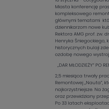
Miasta konferencję pra
kompleksowego remontu 
głównymi tematami któr
dziennikarzom nowe kub
Rektora AMG prof. zw. dr 
Henryka Śniegockiego, 
historycznych bulaji z
ozdobę nowego wystr
„DAR MŁODZIEŻY” PO R
2,5 miesiąca trwały pr
Remontowej „Nauta”, kt
najkorzystniejsze. Na 
oraz przewidziany przep
Po 33 latach eksploata