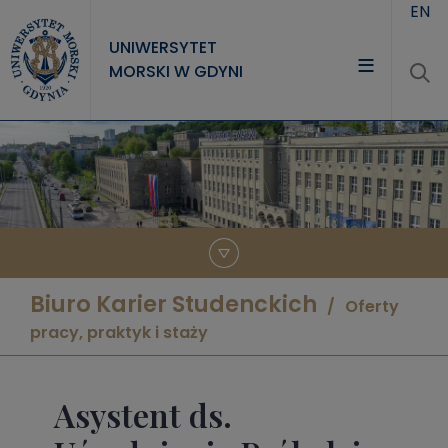
Przejdź do treści
EN
UNIWERSYTET
MORSKI W GDYNI
UNIWERSYTET
STUDIA
NAUKA
WSPÓŁPRACA
KONTAKT
Biuro Karier Studenckich
Oferty
pracy, praktyk i staży
Asystent ds.