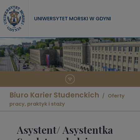
Przejdź do treści
UNIWERSYTET MORSKI W GDYNI
UNIWERSYTET
STUDIA
NAUKA
WSPÓŁPRACA
KONTAKT
Biuro Karier Studenckich
Oferty
pracy, praktyk i staży
Asystent/ Asystentka