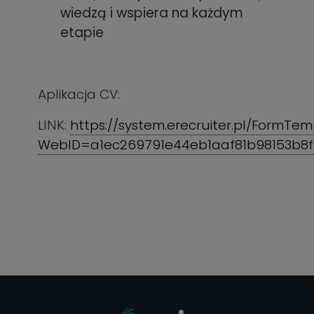
wiedzą i wspiera na każdym
etapie
Aplikacja CV:
LINK:
https://system.erecruiter.pl/FormTe
WebID=a1ec269791e44eb1aaf81b98153b8