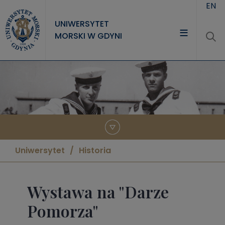
Przejdź do treści
EN
UNIWERSYTET
MORSKI W GDYNI
UNIWERSYTET
STUDIA
NAUKA
WSPÓŁPRACA
KONTAKT
Uniwersytet
Historia
Wystawa na "Darze
Pomorza"