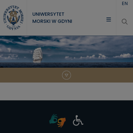
Przejdź do treści
EN
UNIWERSYTET
MORSKI W GDYNI
UNIWERSYTET
STUDIA
NAUKA
WSPÓŁPRACA
KONTAKT