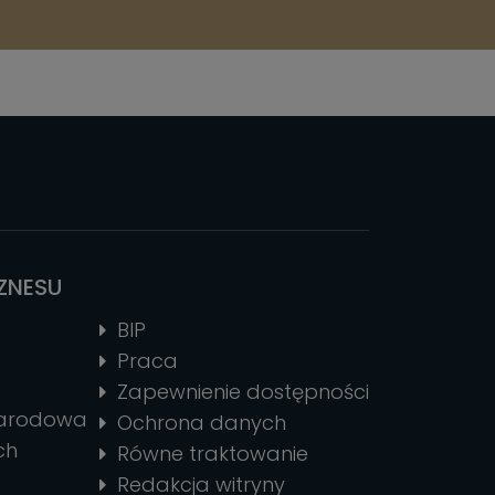
IZNESU
BIP
Praca
Zapewnienie dostępności
narodowa
Ochrona danych
ch
Równe traktowanie
Redakcja witryny