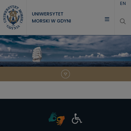
Przejdź do treści
EN
UNIWERSYTET
MORSKI W GDYNI
UNIWERSYTET
STUDIA
NAUKA
WSPÓŁPRACA
KONTAKT