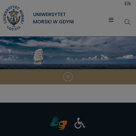
Przejdź do treści
EN
UNIWERSYTET
MORSKI W GDYNI
UNIWERSYTET
STUDIA
NAUKA
WSPÓŁPRACA
KONTAKT