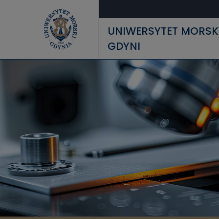
Przejdź do treści
UNIWERSYTET MORSK
GDYNI