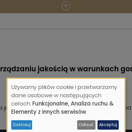
ządzaniu jakością w warunkach gos
Używamy plików cookie i przetwarzamy
Wykorzystanie
dane osobowe w następujących
celach:
Funkcjonalne, Analiza ruchu &
danych
 jest organizatorem tej konferencji cyklicznej od
Elementy z innych serwisów
.
osobowych
Dostosuj
Odrzuć
Akceptuj
i