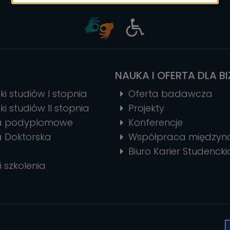
ciasteczek
NAUKA I OFERTA DLA B
ki studiów I stopnia
Oferta badawcza
ki studiów II stopnia
Projekty
ia podyplomowe
Konferencje
a Doktorska
Współpraca między
Biuro Karier Studencki
i szkolenia