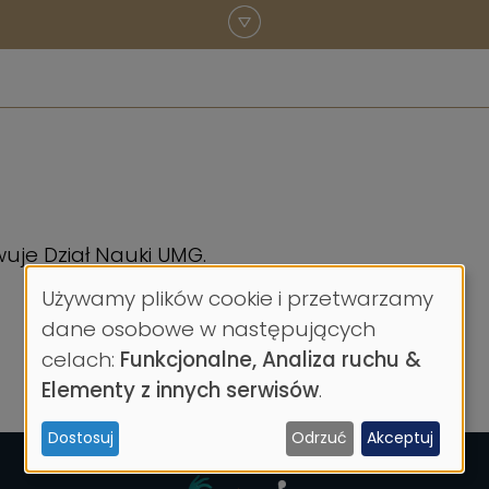
uje Dział Nauki UMG.
Używamy plików cookie i przetwarzamy
Wykorzystanie
dane osobowe w następujących
celach:
Funkcjonalne, Analiza ruchu &
danych
Elementy z innych serwisów
.
osobowych
Dostosuj
Odrzuć
Akceptuj
i