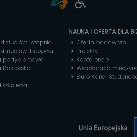
ciasteczek
NAUKA I OFERTA DLA B
ki studiów I stopnia
Oferta badawcza
ki studiów II stopnia
Projekty
ia podyplomowe
Konferencje
a Doktorska
Współpraca między
Biuro Karier Studencki
i szkolenia