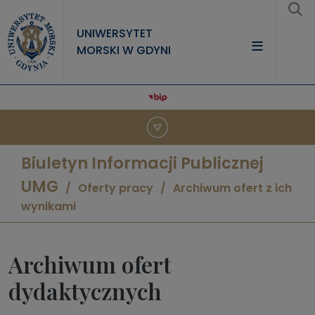
Przejdź do treści
UNIWERSYTET
MORSKI W GDYNI
UNIWERSYTET
STUDIA
NAUKA
Biuletyn Informacji Publicznej
WSPÓŁPRACA
UMG
Oferty pracy
Archiwum ofert z ich
KONTAKT
wynikami
Archiwum ofert
dydaktycznych