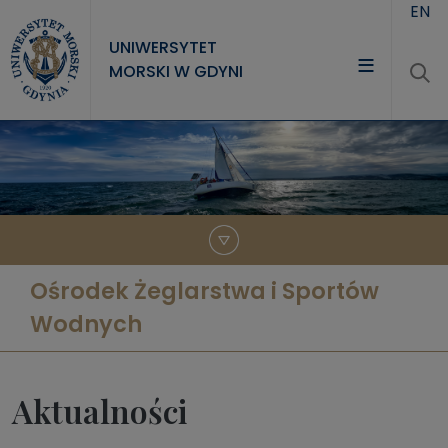
Przejdź do treści
EN
UNIWERSYTET
MORSKI W GDYNI
UNIWERSYTET
STUDIA
NAUKA
WSPÓŁPRACA
Ośrodek Żeglarstwa i Sportów
KONTAKT
Wodnych
Aktualności