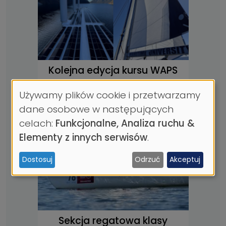
Kolejna edycja kursu WAPS
29.05.2026
|
Używamy plików cookie i przetwarzamy
Wykorzystanie
dane osobowe w następujących
danych
celach:
Funkcjonalne, Analiza ruchu &
osobowych
Elementy z innych serwisów
.
i
Dostosuj
Odrzuć
Akceptuj
ciasteczek
Sekcja regatowa klasy