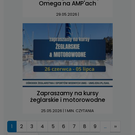
Omega na AMP'ach
29.05.2026
|
Zapraszamy na kursy
żeglarskie i motorowodne
25.05.2026
| 1 MIN. CZYTANIA
Stronicowanie
Następ
1
2
3
4
5
6
7
8
9
…
››