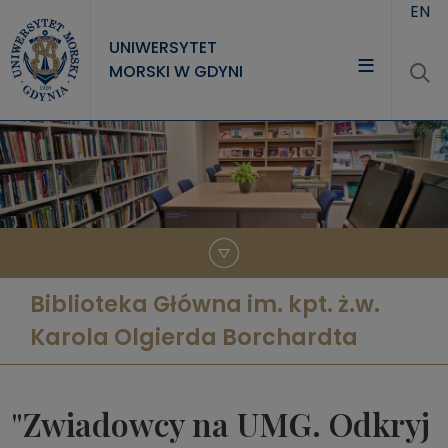
Przejdź do treści
EN
UNIWERSYTET
MORSKI W GDYNI
UNIWERSYTET
STUDIA
NAUKA
WSPÓŁPRACA
KONTAKT
Biblioteka Główna im. kpt. ż.w.
Karola Olgierda Borchardta
"Zwiadowcy na UMG. Odkryj