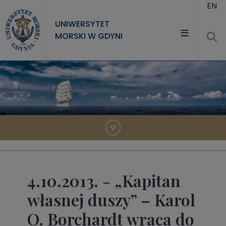
Przejdź do treści
EN
UNIWERSYTET
MORSKI W GDYNI
UNIWERSYTET
STUDIA
NAUKA
WSPÓŁPRACA
KONTAKT
4.10.2013. - „Kapitan
własnej duszy” – Karol
O. Borchardt wraca do