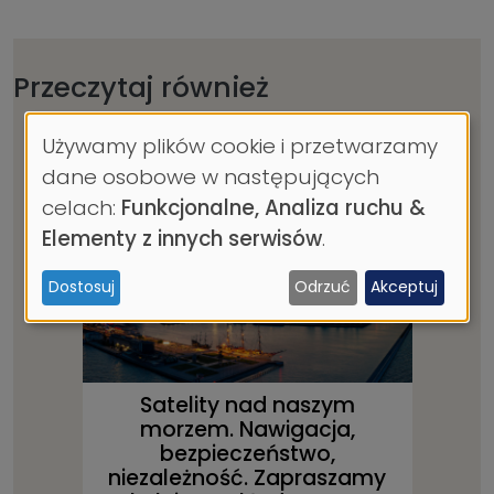
Przeczytaj również
Używamy plików cookie i przetwarzamy
Wykorzystanie
dane osobowe w następujących
danych
celach:
Funkcjonalne, Analiza ruchu &
osobowych
Elementy z innych serwisów
.
i
Dostosuj
Odrzuć
Akceptuj
ciasteczek
Satelity nad naszym
morzem. Nawigacja,
bezpieczeństwo,
niezależność. Zapraszamy