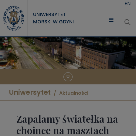
Przejdź do treści
EN
UNIWERSYTET
MORSKI W GDYNI
UNIWERSYTET
STUDIA
NAUKA
WSPÓŁPRACA
KONTAKT
Uniwersytet
Aktualności
Zapalamy światełka na
choince na masztach