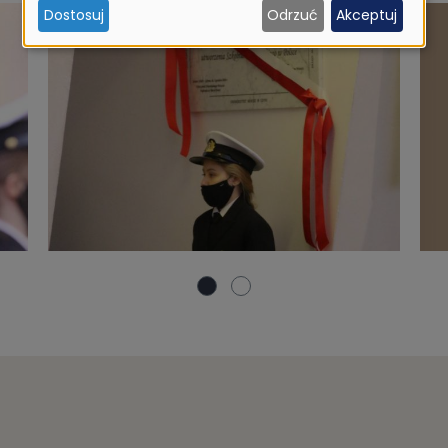
Dostosuj
Odrzuć
Akceptuj
i
ciasteczek