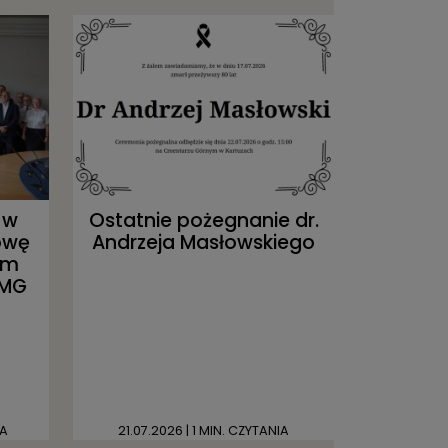
 w
Ostatnie pożegnanie dr.
owę
Andrzeja Masłowskiego
um
UMG
IA
21.07.2026
| 1 MIN. CZYTANIA