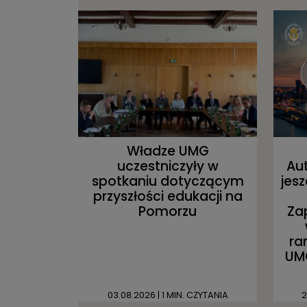
Władze UMG
uczestniczyły w
Au
spotkaniu dotyczącym
jesz
przyszłości edukacji na
Pomorzu
Za
ra
UMG
03.08.2026
| 1 MIN. CZYTANIA
2