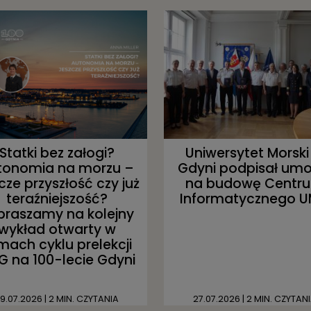
Statki bez załogi?
Uniwersytet Morski
tonomia na morzu –
Gdyni podpisał um
cze przyszłość czy już
na budowę Centr
teraźniejszość?
Informatycznego 
praszamy na kolejny
wykład otwarty w
mach cyklu prelekcji
 na 100-lecie Gdyni
9.07.2026
| 2 MIN. CZYTANIA
27.07.2026
| 2 MIN. CZYTAN