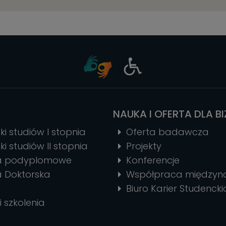
NAUKA I OFERTA DLA B
ki studiów I stopnia
Oferta badawcza
ki studiów II stopnia
Projekty
ia podyplomowe
Konferencje
a Doktorska
Współpraca między
Biuro Karier Studencki
i szkolenia