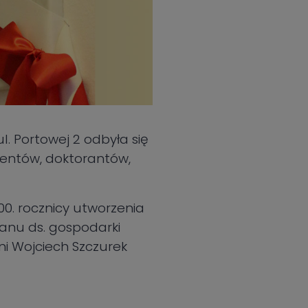
l. Portowej 2 odbyła się
dentów, doktorantów,
00. rocznicy utworzenia
tanu ds. gospodarki
ni Wojciech Szczurek