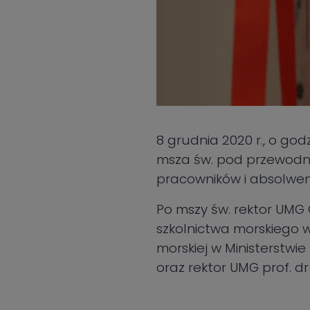
8 grudnia 2020 r., o god
msza św. pod przewodnic
pracowników i absolwen
Po mszy św. rektor UMG 
szkolnictwa morskiego w
morskiej w Ministerstwi
oraz rektor UMG prof. dr 