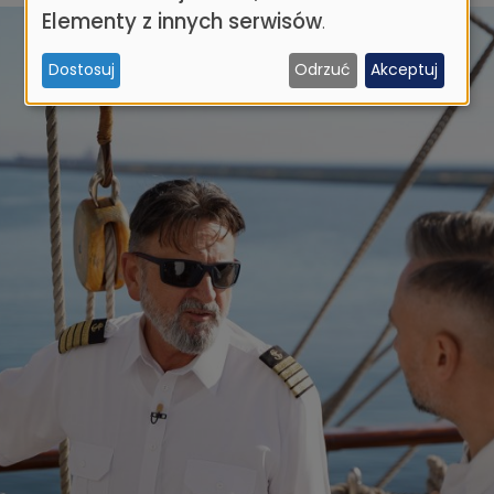
danych
Elementy z innych serwisów
.
osobowych
Dostosuj
Odrzuć
Akceptuj
i
ciasteczek