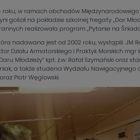
4 roku, w ramach obchodów Międzynarodowego 
ni gościł na pokładzie szkolnej fregaty „Dar Młodz
rannych realizowała program „Pytanie na Śniada
óra nadawana jest od 2002 roku, wystąpili: JM Rek
tor Działu Armatorskiego i Praktyk Morskich mgr inż
aru Młodzieży” kpt. ż.w. Rafał Szymański oraz sta
śniak, a także studenci Wydziału Nawigacyjnego 
raz Piotr Węglowski.