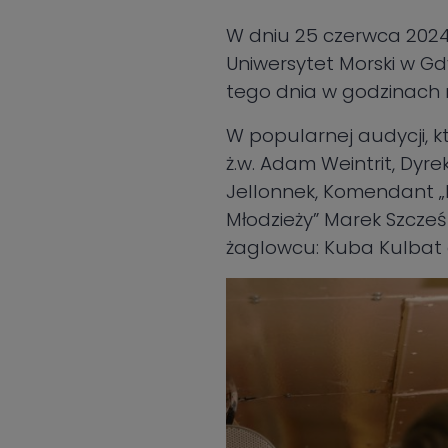
W dniu 25 czerwca 202
Uniwersytet Morski w Gdy
tego dnia w godzinach 
W popularnej audycji, kt
ż.w. Adam Weintrit, Dyrek
Jellonnek, Komendant „D
Młodzieży” Marek Szcze
żaglowcu: Kuba Kulbat o