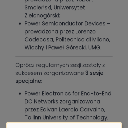
Smoleński, Uniwersytet
Zielonogórski;
Power Semiconductor Devices –
prowadzona przez Lorenzo
Codecasa, Politecnico di Milano,
Włochy i Paweł Górecki, UMG.
Oprócz regularnych sesji zostały z
sukcesem zorganizowane
3 sesje
specjalne
:
Power Electronics for End-to-End
DC Networks zorganizowana
przez Edivan Laercio Carvalho,
Tallinn University of Technology,
Estonia i Satish Naik Banavath,