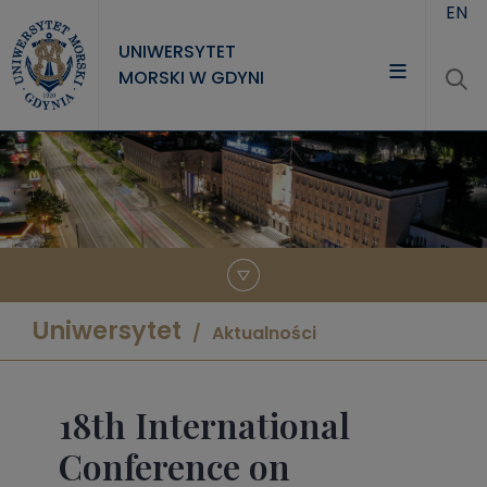
Przejdź do treści
EN
UNIWERSYTET
MORSKI W GDYNI
UNIWERSYTET
STUDIA
NAUKA
WSPÓŁPRACA
KONTAKT
Uniwersytet
Aktualności
18th International
Conference on