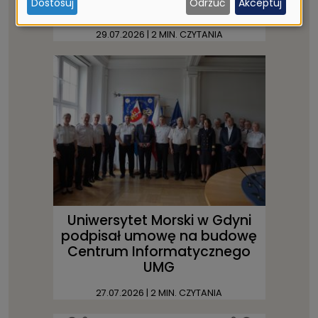
Dostosuj
Odrzuć
Akceptuj
ciasteczek
na 100-lecie Gdyni
29.07.2026
| 2 MIN. CZYTANIA
Uniwersytet Morski w Gdyni
podpisał umowę na budowę
Centrum Informatycznego
UMG
27.07.2026
| 2 MIN. CZYTANIA