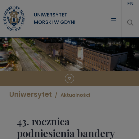
Przejdź do treści
EN
UNIWERSYTET
MORSKI W GDYNI
UNIWERSYTET
STUDIA
NAUKA
WSPÓŁPRACA
KONTAKT
Uniwersytet
Aktualności
43. rocznica
podniesienia bandery