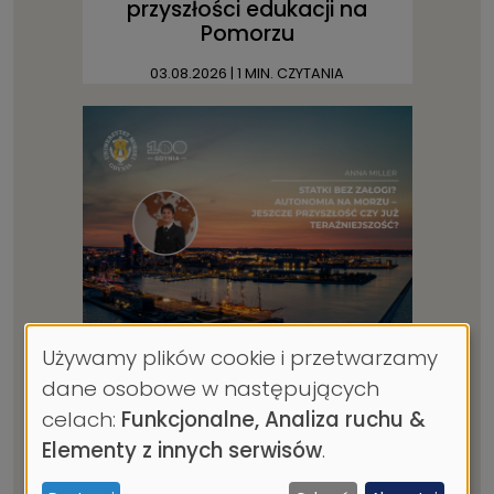
przyszłości edukacji na
Pomorzu
03.08.2026
| 1 MIN. CZYTANIA
Używamy plików cookie i przetwarzamy
Statki bez załogi? Autonomia
Wykorzystanie
na morzu – jeszcze
dane osobowe w następujących
danych
przyszłość czy już
celach:
Funkcjonalne, Analiza ruchu &
teraźniejszość? Zapraszamy
osobowych
Elementy z innych serwisów
.
na kolejny wykład otwarty w
i
ramach cyklu prelekcji UMG