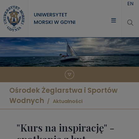
Przejdź do treści
EN
UNIWERSYTET
MORSKI W GDYNI
UNIWERSYTET
STUDIA
NAUKA
WSPÓŁPRACA
Ośrodek Żeglarstwa i Sportów
KONTAKT
Wodnych
Aktualności
"Kurs na inspirację" -